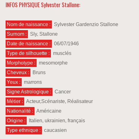
INFOS PHYSIQUE Sylvester Stallone:
Nom de naissance :
Sylvester Gardenzio Stallone
Surnom :
Sly, Stallone
Date de naissance :
06/07/1946
Type de silhouette :
musclés
Morphotype :
mesomorphe
Cheveux :
Bruns
Yeux :
marrons
Signe Astrologique :
Cancer
Métier :
Acteur,Scénariste, Réalisateur
Nationalité :
Américaine
Origine :
Italien, ukrainien, français
Type ethnique :
caucasien