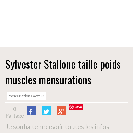
Top
Actualités
Sylvester Stallone taille poids
muscles mensurations
mensurations acteur
Save
0
Partage
Je souhaite recevoir toutes les infos