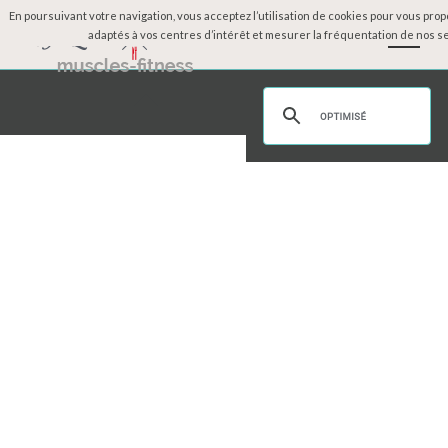
En poursuivant votre navigation, vous acceptez l’utilisation de cookies pour vous pro
adaptés à vos centres d’intérêt et mesurer la fréquentation de nos se
Accueil
Physique des célébrités
Dossiers
Moteurs
Mode
Beauté
Sexy