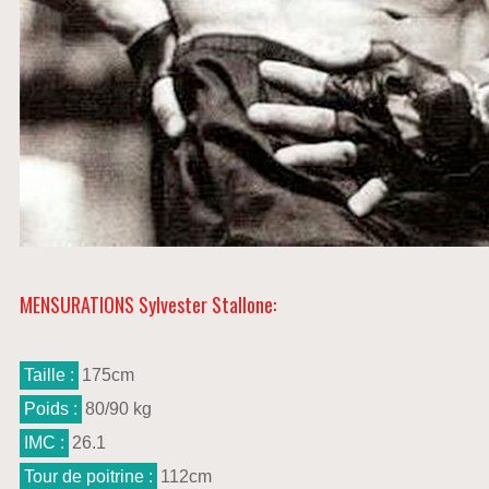
MENSURATIONS Sylvester Stallone:
Taille :
175cm
Poids :
80/90 kg
IMC :
26.1
Tour de poitrine :
112cm