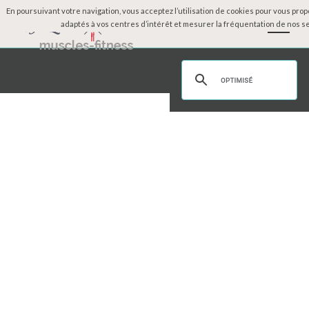
En poursuivant votre navigation, vous acceptez l’utilisation de cookies pour vous pro
adaptés à vos centres d’intérêt et mesurer la fréquentation de nos se
Accueil
Physique des célébrités
Dossiers
Moteurs
Mode
Beauté
Sexy