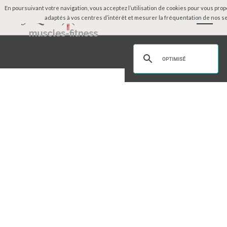
En poursuivant votre navigation, vous acceptez l’utilisation de cookies pour vous pro
adaptés à vos centres d’intérêt et mesurer la fréquentation de nos se
Accueil
Physique des célébrités
Dossiers
Moteurs
Mode
Beauté
Sexy